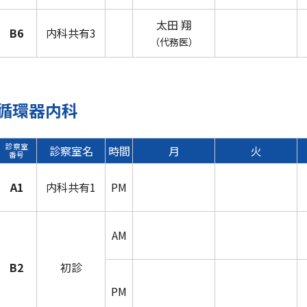
太田 翔
B6
内科共有3
（代務医）
循環器内科
診察室
診察室名
時間
月
火
番号
A1
内科共有1
PM
AM
B2
初診
PM