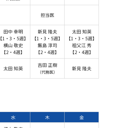
担当医
田中 幸明
新見 隆夫
太田 知英
【1・3・5週】
【1・3・5週】
【1・3・5週】
横山 敬史
飯島 淳司
祖父江 秀
【2・4週】
【2・4週】
【2・4週】
吉田 正樹
太田 知英
新見 隆夫
（代務医）
水
木
金