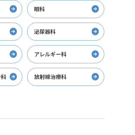
眼科
泌尿器科
アレルギー科
ン科
放射線治療科