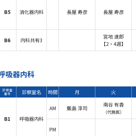
B5
消化器内科
長屋 寿彦
長屋 寿彦
宮地 達郎
B6
内科共有3
【2・4週】
呼吸器内科
診察室
診察室名
時間
月
火
番号
南谷 有香
AM
飯島 淳司
（代務医）
B1
呼吸器内科
PM