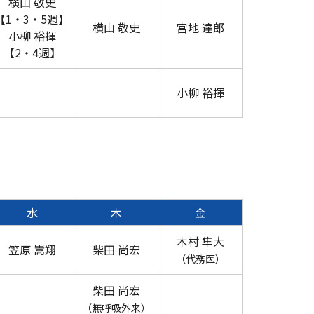
横山 敬史
【1・3・5週】
横山 敬史
宮地 達郎
小柳 裕揮
【2・4週】
小柳 裕揮
水
木
金
木村 隼大
笠原 嵩翔
柴田 尚宏
（代務医）
柴田 尚宏
（無呼吸外来）