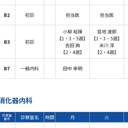
B2
初診
担当医
担当医
小柳 裕揮
宮地 達郎
【1・3・5週】
【1・3・5週】
B3
初診
吉田 詢
米川 淳
【2・4週】
【2・4週】
B7
一般内科
田中 幸明
消化器内科
診察室
診察室名
時間
月
火
番号