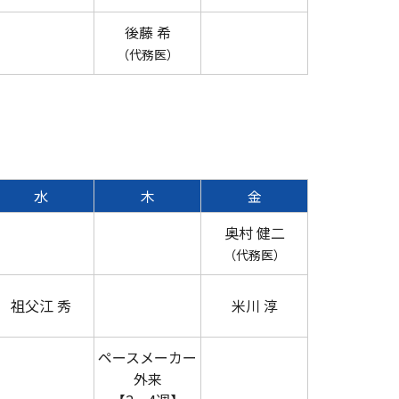
後藤 希
（代務医）
水
木
金
奥村 健二
（代務医）
祖父江 秀
米川 淳
ペースメーカー
外来