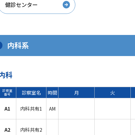
健診センター
内科系
内科
診察室
診察室名
時間
月
火
番号
A1
内科共有1
AM
A2
内科共有2