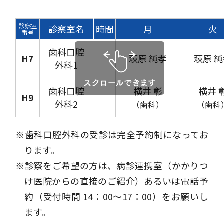
診察室
診察室名
時間
月
火
番号
歯科口腔
H7
萩原 純孝
萩原 
外科1
歯科口腔
横井 彰
横井 
H9
外科2
（歯科）
（歯科
歯科口腔外科の受診は完全予約制になってお
ります。
診察をご希望の方は、病診連携室（かかりつ
け医院からの直接のご紹介）あるいは電話予
約（受付時間 14：00〜17：00）をお願いし
ます。