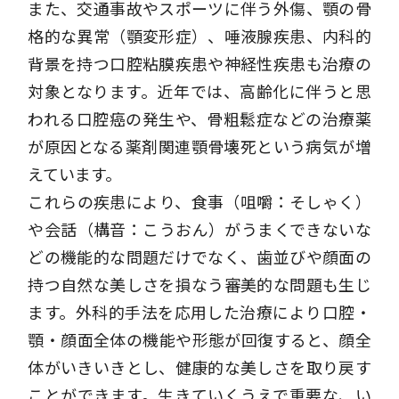
また、交通事故やスポーツに伴う外傷、顎の骨
格的な異常（顎変形症）、唾液腺疾患、内科的
背景を持つ口腔粘膜疾患や神経性疾患も治療の
対象となります。近年では、高齢化に伴うと思
われる口腔癌の発生や、骨粗鬆症などの治療薬
が原因となる薬剤関連顎骨壊死という病気が増
えています。
これらの疾患により、食事（咀嚼：そしゃく）
や会話（構音：こうおん）がうまくできないな
どの機能的な問題だけでなく、歯並びや顔面の
持つ自然な美しさを損なう審美的な問題も生じ
ます。外科的手法を応用した治療により口腔・
顎・顔面全体の機能や形態が回復すると、顔全
体がいきいきとし、健康的な美しさを取り戻す
ことができます。生きていくうえで重要な、い